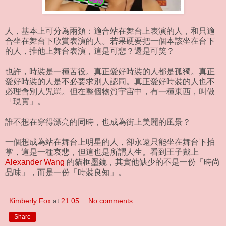
人，基本上可分為兩類：適合站在舞台上表演的人，和只適
合坐在舞台下欣賞表演的人。若果硬要把一個本該坐在台下
的人，推他上舞台表演，這是可悲？還是可笑？
也許，時裝是一種苦役。真正愛好時裝的人都是孤獨。真正
愛好時裝的人是不必要求別人認同。真正愛好時裝的人也不
必理會別人咒罵。但在整個物質宇宙中，有一種東西，叫做
「現實」。
誰不想在穿得漂亮的同時，也成為街上美麗的風景？
一個想成為站在舞台上明星的人，卻永遠只能坐在舞台下拍
掌，這是一種哀悲，但這也是所謂人生。看到王子戴上
Alexander Wang
的貓框墨鏡，其實他缺少的不是一份「時尚
品味」，而是一份「時裝良知」。
Kimberly Fox
at
21:05
No comments:
Share