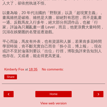
人大了，卻依然執迷不悟。
以畫為喻，20 年代法國的「野獸派」以及「超現實主義」，
畫風雖然是破格、雖然是大膽，卻絕對有思想，而不是亂畫
一通。反觀馬友入行多年，絕大部分所謂作品，也被「行
家」評論為只屬亂畫一通 Level，而且，他更浪費大量時間，
沉溺在娛樂圏的名聲追逐遊戲。
平心而論，馬友有外表，也有資源和人脈，若果肯多花時間
學習時裝，肯不斷充實自己而非「扮小丑，博上報」，現在
或許不至於淪落到要以「出位」行徑，博取負評來告知別人
他存在。又或者，能走得更高更遠。
Kimberly Fox
at
18:35
No comments:
Share
‹
›
Home
View web version