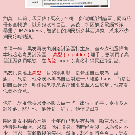
約莫十年前，馬天佑 ( 馬友 ) 在網上多個潮流討論區，同時註
冊多個帳號，以分身吹捧自己。其後，卻因缺乏電腦常識，
暴露了 IP Address，被醒目的網民拆穿其西洋鏡，惹來不少
網民冷嘲熱諷。
事隔十年，馬友再次向網絡討論區打主意。但今次他選擇向
本地著名毒男討論區──
高登 ( hkgolden )
埋手，更購買了高
登認證會員帳號，在
高登
forum 以實名和網民正接對話。
馬友用真名上
高登
，目的很明顯，是希望自己成為「話
題」。只是，他今次不再為自己製造一大堆假 Fans，而是公
開自己身分，即使結果換來劣評如潮甚至人生攻擊，他亦看
似毫不介意。
也許，馬友覺得只要不斷去做一些「出位」的事，令很多人
討論他、關注他，他便是「紅」、他便是成功。
圍內朋友不嬲心水清，十年前已老早有共識，斷言馬友是香
港時裝界毒瘤。果然，他在投身香港時尚圈後，成為業內不
少「行家」茶餘飯後的笑柄。然而，想不到時至今日，馬友