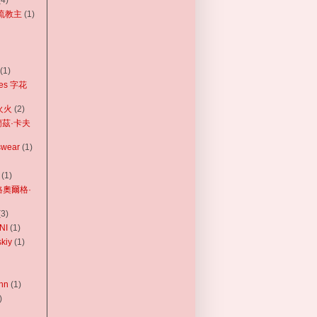
(4)
 潮流教主
(1)
(1)
tres 字花
韓火火
(2)
法蘭茲·卡夫
swear
(1)
(1)
 格奧爾格·
(3)
NI
(1)
kiy
(1)
nn
(1)
)