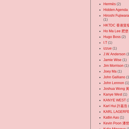
Hermès
(2)
Hidden Agenda
Hiroshi Fujiw
(1)
HKTDC 香港貿
Ho Ma Lee 肥堡
Hugo Boss
(2)
I.T
(1)
izzue
(1)
J.W. Anderson
(
Jamie Wise
(1)
Jim Morrison
(1)
Joey Ma
(1)
John Galliano
(1
John Lennon
(1
Joshua Wong
Kanye West‬
(1)
KANYE WEST
(
Karl Hui 許嘉浩
KARL LAGERF
Katlin Aas
(1)
Kevin Poon 潘