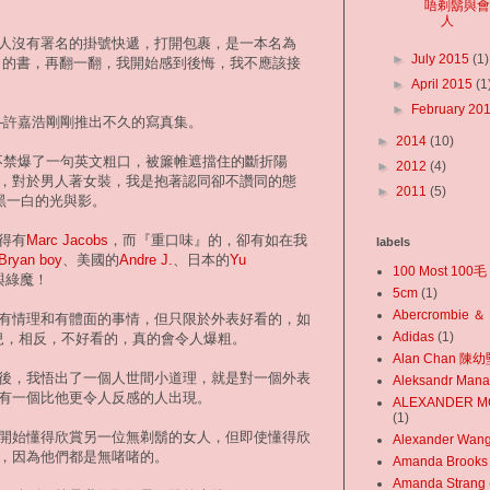
唔剃鬍與
人
人沒有署名的掛號快遞，打開包裹，是一本名為
►
July 2015
(1)
 美妝寫真本》的書，再翻一翻，我開始感到後悔，我不應該接
►
April 2015
(1
►
February 20
─許嘉浩剛剛推出不久的寫真集。
►
2014
(10)
on？」我內心不禁爆了一句英文粗口，被簾帷遮擋住的斷折陽
►
2012
(4)
，對於男人著女裝，我是抱著認同卻不讚同的態
►
2011
(5)
上一黑一白的光與影。
得有
Marc Jacobs
，而『重口味』的，卻有如在我
labels
Bryan boy
、美國的
Andre J.
、日本的
Yu
100 Most 100毛
與綠魔！
5cm
(1)
Abercrombie ＆ 
有情理和有體面的事情，但只限於外表好看的，如
Adidas‬
(1)
兒，相反，不好看的，真的會令人爆粗。
Alan Chan 陳
後，我悟出了一個人世間小道理，就是對一個外表
Aleksandr Mana
有一個比他更令人反感的人出現。
ALEXANDER 
(1)
開始懂得欣賞另一位無剃鬍的女人，但即使懂得欣
Alexander Wan
，因為他們都是無啫啫的。
Amanda Brooks
Amanda Strang