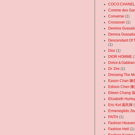
COCO CHANEL
Comme des Gar
Converse
(1)
Crossover
(1)
Demina Gvasalia
Demna Gvasali
Descendant Of T
(1)
Dior
(1)
DIOR HOMME
(
Dolce＆Gabban
Dr. Dre
(1)
Dressing The M
Eason Chan 
Edison Chen 
Eileen Chang
Elizabeth Hurle
Eric Kot 葛民輝
(
Ermenegildo Ze
FAITH
(1)
Fashion Heave
Fashion Hell
(1)