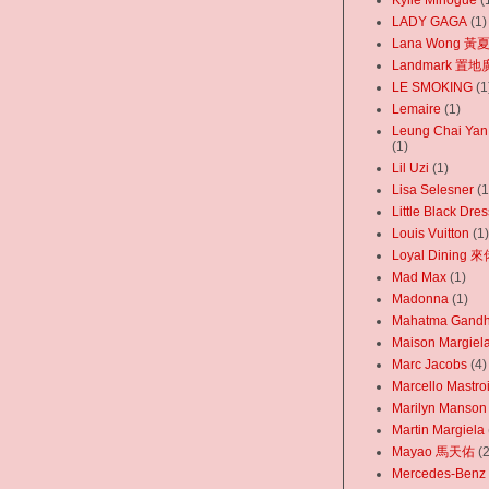
Kylie Minogue
(
LADY GAGA
(1)
Lana Wong 黃
Landmark 置
LE SMOKING
(1
Lemaire
(1)
Leung Chai Y
(1)
Lil Uzi
(1)
Lisa Selesner
(1
Little Black Dres
Louis Vuitton
(1)
Loyal Dining
Mad Max
(1)
Madonna
(1)
Mahatma Gand
Maison Margiel
Marc Jacobs
(4)
Marcello Mastro
Marilyn Manson
Martin Margiela
Mayao 馬天佑
(2
Mercedes-Benz