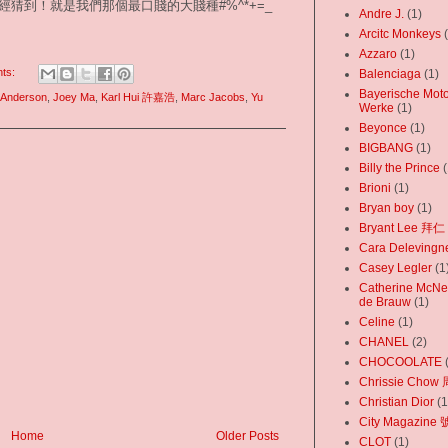
猜到！就是我們那個最口賤的大賤種#%^*+=_
Andre J.
(1)
Arcitc Monkeys
Azzaro
(1)
ts:
Balenciaga‬
(1)
Bayerische Mot
 Anderson
,
Joey Ma
,
Karl Hui 許嘉浩
,
Marc Jacobs
,
Yu
Werke
(1)
Beyonce
(1)
BIGBANG
(1)
Billy the Prince
(
Brioni
(1)
Bryan boy
(1)
Bryant Lee 拜仁
Cara Delevingn
Casey Legler
(1
Catherine McNei
de Brauw
(1)
Celine
(1)
CHANEL
(2)
CHOCOOLATE
Chrissie Cho
Christian Dior
(1
City Magazine
Home
Older Posts
CLOT
(1)