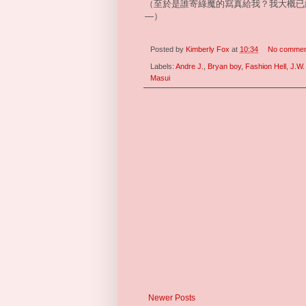
（至於是誰寄綠魔的寫真給我？我大概已經
—）
Posted by
Kimberly Fox
at
10:34
No commen
Labels:
Andre J.
,
Bryan boy
,
Fashion Hell
,
J.W.
Masui
Newer Posts