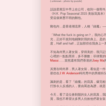
( unknown - photo by puzzle)
話說星期五中早上在公司，收到一個寄件
《H.K. Pop Seasonal 2015
受這個來歷不明的郵包。
郵包內，是香港潮流界，人稱『綠魔』─
「What the fuck is going 
光，正好不規則地鋪陳於我的身上。是的
度，Half and half，正如那些在我身
不知為何男人著女裝，穿得美的，我只記
心裡的一點點黑班，多不勝數：菲律賓的
Masui
……當然還有我們香港的
Joey Ma
其實在時尚界，男人著女裝，看似是一件
那些在
J.W. Anderson
時尚秀中的男模特
諷刺的是，看了『綠魔』的寫真，爆完粗
打扮令人反感的人，要由罵改為讚，就是
今天，看了這位會剃鬍的女人的寫真，我
賞，我也不希望太多男人仿效他們著女裝