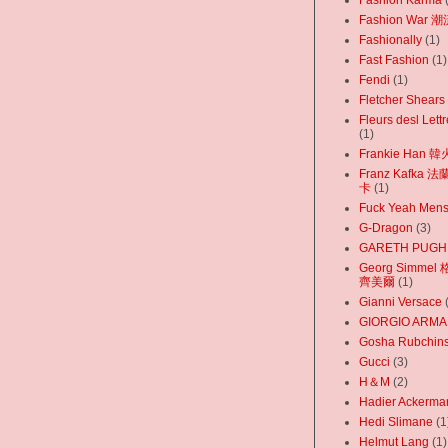
Fashion Karma
Fashion War
Fashionally
(1)
Fast Fashion
(1)
Fendi
(1)
Fletcher Shears
Fleurs desl Let
(1)
Frankie Han 
Franz Kafka 
卡
(1)
Fuck Yeah Men
G-Dragon
(3)
GARETH PUGH
Georg Simmel
齊美爾
(1)
Gianni Versace
GIORGIO ARMA
Gosha Rubchins
Gucci
(3)
H＆M
(2)
Hadier Ackerma
Hedi Slimane
(1
Helmut Lang‬
(1)