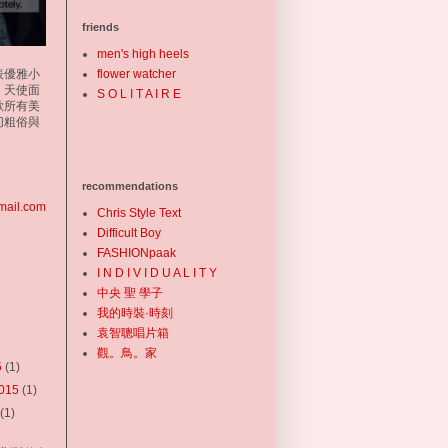
friends
men's high heels
外表優雅小
flower watcher
。天使面
S O L I T A I R E
歡所有美
切粗俗與
recommendations
mail.com
Chris Style Text
Difficult Boy
FASHIONpaak
I N D I V I D U A L I T Y
中央 聖 學子
我的時裝·時刻
袁智聰唱片箱
觀。鳥。家
5
(1)
2015
(1)
5
(1)